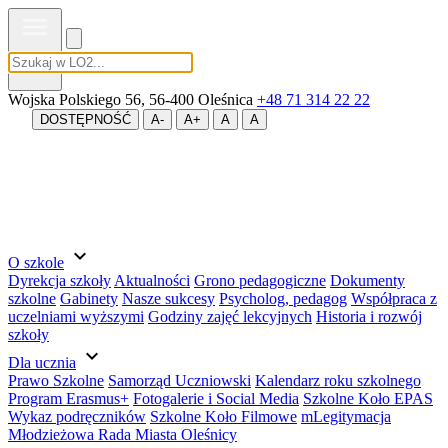
MENU
Wojska Polskiego 56, 56-400 Oleśnica
+48 71 314 22 22
DOSTĘPNOŚĆ
A-
A+
A
A
expand_more
O szkole
Dyrekcja szkoły
Aktualności
Grono pedagogiczne
Dokumenty
szkolne
Gabinety
Nasze sukcesy
Psycholog, pedagog
Współpraca z
uczelniami wyższymi
Godziny zajęć lekcyjnych
Historia i rozwój
szkoły
expand_more
Dla ucznia
Prawo Szkolne
Samorząd Uczniowski
Kalendarz roku szkolnego
Program Erasmus+
Fotogalerie i Social Media
Szkolne Koło EPAS
Wykaz podręczników
Szkolne Koło Filmowe
mLegitymacja
Młodzieżowa Rada Miasta Oleśnicy