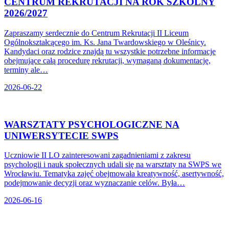
CENTRUM REKRUTACJI NA ROK SZKOLNY
2026/2027
Zapraszamy serdecznie do Centrum Rekrutacji II Liceum
Ogólnokształcącego im. Ks. Jana Twardowskiego w Oleśnicy.
Kandydaci oraz rodzice znajdą tu wszystkie potrzebne informacje
obejmujące całą procedurę rekrutacji, wymaganą dokumentację,
terminy ale…
2026-06-22
WARSZTATY PSYCHOLOGICZNE NA
UNIWERSYTECIE SWPS
Uczniowie II LO zainteresowani zagadnieniami z zakresu
psychologii i nauk społecznych udali się na warsztaty na SWPS we
Wrocławiu. Tematyka zajęć obejmowała kreatywność, asertywność,
podejmowanie decyzji oraz wyznaczanie celów. Była…
2026-06-16