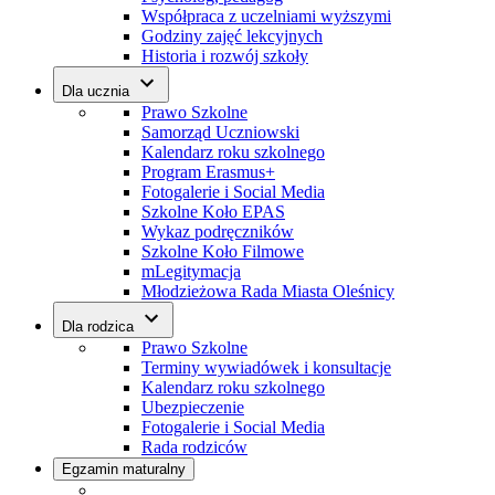
Współpraca z uczelniami wyższymi
Godziny zajęć lekcyjnych
Historia i rozwój szkoły
Dla ucznia
Prawo Szkolne
Samorząd Uczniowski
Kalendarz roku szkolnego
Program Erasmus+
Fotogalerie i Social Media
Szkolne Koło EPAS
Wykaz podręczników
Szkolne Koło Filmowe
mLegitymacja
Młodzieżowa Rada Miasta Oleśnicy
Dla rodzica
Prawo Szkolne
Terminy wywiadówek i konsultacje
Kalendarz roku szkolnego
Ubezpieczenie
Fotogalerie i Social Media
Rada rodziców
Egzamin maturalny