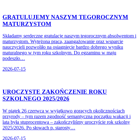
GRATULUJEMY NASZYM TEGOROCZNYM
MATURZYSTOM
Składamy serdeczne gratulacje naszym tegorocznym absolwentom i
maturzystom. Wytężona praca, zaangażowanie oraz wsparcie
nauczycieli pozwoliło na osiągnięcie bardzo dobrego wyniku
maturalnego w tym roku szkolnym. Do egzaminu w maju
podeszło…
2026-07-15
UROCZYSTE ZAKOŃCZENIE ROKU
SZKOLNEGO 2025/2026
W piątek 26 czerwca w wyjątkowo gorących okolicznościach
przyrody – tym razem zgodność semantyczna początku wakacji i
lata była stuprocentowa – zakończyliśmy uroczyście rok szkolny
2025/2026. Po słowach p. starosty…
2026-07-15