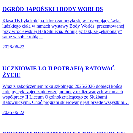
OGRÓD JAPOŃSKI I BODY WORLDS
Klasa 1B była kolejną, która zanurzyła się w fascynujący świat
ludzkiego ciała w ramach wystawy Body Worlds, prezentowanej
przy wrocławskiej Hali Stulecia. Pomijając fakt, że „eksponaty”
same w sobie robią…
2026-06-22
UCZNIOWIE LO II POTRAFIĄ RATOWAĆ
ŻYCIE
Wraz z zakończeniem roku szkolnego 2025/2026 dobiegł końca
kolejny cykl zajęć z pierwszej pomocy realizowanych w ramach
współpracy II Liceum Ogólnokształcącego ze Służbami
Ratowniczymi. Choć program skierowany jest przede wszystkim…
2026-06-22