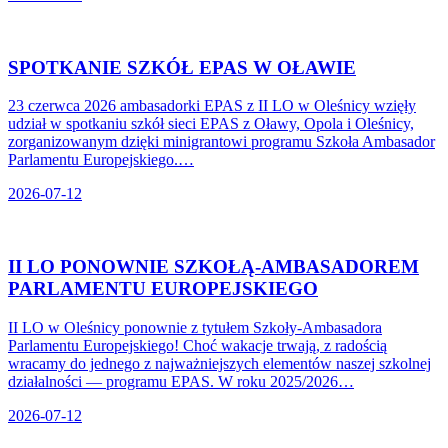
SPOTKANIE SZKÓŁ EPAS W OŁAWIE
23 czerwca 2026 ambasadorki EPAS z II LO w Oleśnicy wzięły
udział w spotkaniu szkół sieci EPAS z Oławy, Opola i Oleśnicy,
zorganizowanym dzięki minigrantowi programu Szkoła Ambasador
Parlamentu Europejskiego.…
2026-07-12
II LO PONOWNIE SZKOŁĄ-AMBASADOREM
PARLAMENTU EUROPEJSKIEGO
II LO w Oleśnicy ponownie z tytułem Szkoły-Ambasadora
Parlamentu Europejskiego! Choć wakacje trwają, z radością
wracamy do jednego z najważniejszych elementów naszej szkolnej
działalności — programu EPAS. W roku 2025/2026…
2026-07-12