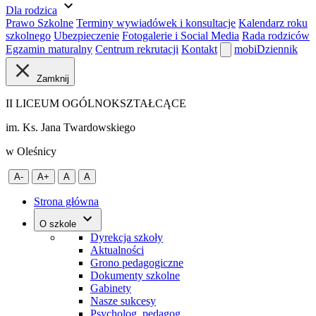
expand_more
Dla rodzica
Prawo Szkolne
Terminy wywiadówek i konsultacje
Kalendarz roku
szkolnego
Ubezpieczenie
Fotogalerie i Social Media
Rada rodziców
Egzamin maturalny
Centrum rekrutacji
Kontakt
mobiDziennik
Zamknij
II LICEUM OGÓLNOKSZTAŁCĄCE
im. Ks. Jana Twardowskiego
w Oleśnicy
A-
A+
A
A
Strona główna
O szkole
Dyrekcja szkoły
Aktualności
Grono pedagogiczne
Dokumenty szkolne
Gabinety
Nasze sukcesy
Psycholog, pedagog