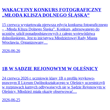
WAKACYJNY KONKURS FOTOGRAFICZNY
„MŁODA KLISZA DOLNEGO ŚLĄSKA”
15 czerwca wystartowała pierwsza edycja konkursu fotograficznego
– „Młoda Klisza Dolnego Śląska”. Konkurs, adresowanego do
uczniów szkół ponadpodstawowych z całego województwa
dolnośląskiego. Jest to inicjatywa Młodzieżowej Rady Miasta
Wrocławia. Organizowany…
2026-06-26
1B W SĄDZIE REJONOWYM W OLEŚNICY
24 czerwca 2026 r. uczniowie klasy 1B o profilu językowo-
prawnym II Liceum Ogólnokształcącego w Oleśnicy uczestniczyli
w rozprawach karnych odbywających się w Sądzie Rejonowym w
Oleśnicy. Młodzież miała okazję obserwować…
2026-06-25