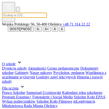
MENU
Wojska Polskiego 56, 56-400 Oleśnica
+48 71 314 22 22
DOSTĘPNOŚĆ
A-
A+
A
A
expand_more
O szkole
Dyrekcja szkoły
Aktualności
Grono pedagogiczne
Dokumenty
szkolne
Gabinety
Nasze sukcesy
Psycholog, pedagog
Współpraca z
uczelniami wyższymi
Godziny zajęć lekcyjnych
Historia i rozwój
szkoły
expand_more
Dla ucznia
Prawo Szkolne
Samorząd Uczniowski
Kalendarz roku szkolnego
Program Erasmus+
Fotogalerie i Social Media
Szkolne Koło EPAS
Wykaz podręczników
Szkolne Koło Filmowe
mLegitymacja
Młodzieżowa Rada Miasta Oleśnicy