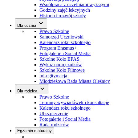
Współpraca z uczelniami wyższymi
Godziny zajęć lekcyjnych
Historia i rozwój szkoły
Dla ucznia
Prawo Szkolne
Samorząd Uczniowski
Kalendarz roku szkolnego
Program Erasmus+
Fotogalerie i Social Media
Szkolne Koło EPAS
Wykaz podręczników
Szkolne Koło Filmowe
mLegitymacja
Młodzieżowa Rada Miasta Oleśnicy
Dla rodzica
Prawo Szkolne
Terminy wywiadówek i konsultacje
Kalendarz roku szkolnego
Ubezpieczenie
Fotogalerie i Social Media
Rada rodziców
Egzamin maturalny