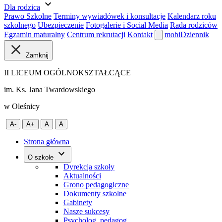
expand_more
Dla rodzica
Prawo Szkolne
Terminy wywiadówek i konsultacje
Kalendarz roku
szkolnego
Ubezpieczenie
Fotogalerie i Social Media
Rada rodziców
Egzamin maturalny
Centrum rekrutacji
Kontakt
mobiDziennik
Zamknij
II LICEUM OGÓLNOKSZTAŁCĄCE
im. Ks. Jana Twardowskiego
w Oleśnicy
A-
A+
A
A
Strona główna
O szkole
Dyrekcja szkoły
Aktualności
Grono pedagogiczne
Dokumenty szkolne
Gabinety
Nasze sukcesy
Psycholog, pedagog