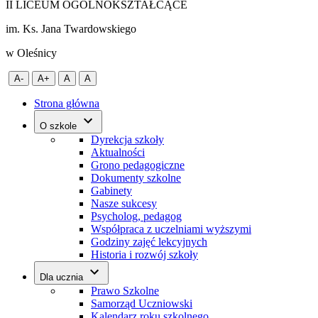
II LICEUM OGÓLNOKSZTAŁCĄCE
im. Ks. Jana Twardowskiego
w Oleśnicy
A-
A+
A
A
Strona główna
O szkole
Dyrekcja szkoły
Aktualności
Grono pedagogiczne
Dokumenty szkolne
Gabinety
Nasze sukcesy
Psycholog, pedagog
Współpraca z uczelniami wyższymi
Godziny zajęć lekcyjnych
Historia i rozwój szkoły
Dla ucznia
Prawo Szkolne
Samorząd Uczniowski
Kalendarz roku szkolnego