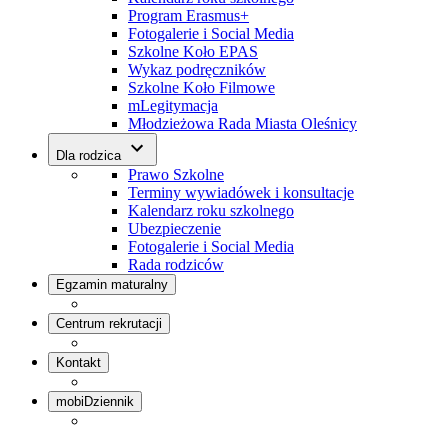
Program Erasmus+
Fotogalerie i Social Media
Szkolne Koło EPAS
Wykaz podręczników
Szkolne Koło Filmowe
mLegitymacja
Młodzieżowa Rada Miasta Oleśnicy
Dla rodzica
Prawo Szkolne
Terminy wywiadówek i konsultacje
Kalendarz roku szkolnego
Ubezpieczenie
Fotogalerie i Social Media
Rada rodziców
Egzamin maturalny
Centrum rekrutacji
Kontakt
mobiDziennik