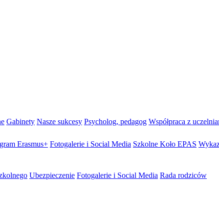
ne
Gabinety
Nasze sukcesy
Psycholog, pedagog
Współpraca z uczelni
gram Erasmus+
Fotogalerie i Social Media
Szkolne Koło EPAS
Wykaz
szkolnego
Ubezpieczenie
Fotogalerie i Social Media
Rada rodziców