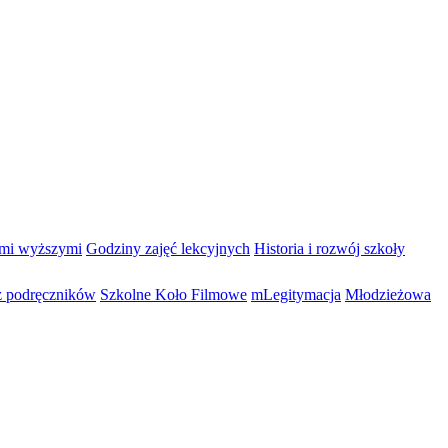
ami wyższymi
Godziny zajęć lekcyjnych
Historia i rozwój szkoły
 podręczników
Szkolne Koło Filmowe
mLegitymacja
Młodzieżowa