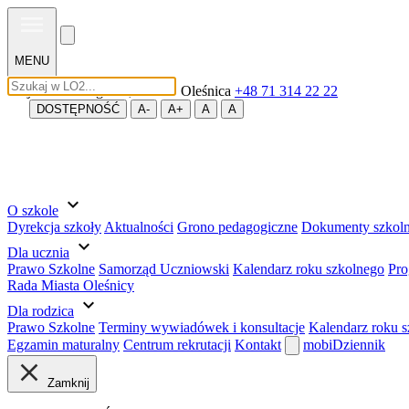
MENU
Wojska Polskiego 56, 56-400 Oleśnica
+48 71 314 22 22
DOSTĘPNOŚĆ
A-
A+
A
A
expand_more
O szkole
Dyrekcja szkoły
Aktualności
Grono pedagogiczne
Dokumenty szkol
expand_more
Dla ucznia
Prawo Szkolne
Samorząd Uczniowski
Kalendarz roku szkolnego
Pro
Rada Miasta Oleśnicy
expand_more
Dla rodzica
Prawo Szkolne
Terminy wywiadówek i konsultacje
Kalendarz roku 
Egzamin maturalny
Centrum rekrutacji
Kontakt
mobiDziennik
Zamknij