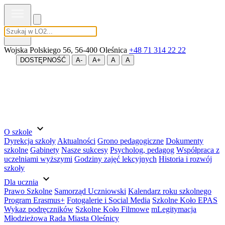
MENU
Wojska Polskiego 56, 56-400 Oleśnica
+48 71 314 22 22
DOSTĘPNOŚĆ
A-
A+
A
A
expand_more
O szkole
Dyrekcja szkoły
Aktualności
Grono pedagogiczne
Dokumenty
szkolne
Gabinety
Nasze sukcesy
Psycholog, pedagog
Współpraca z
uczelniami wyższymi
Godziny zajęć lekcyjnych
Historia i rozwój
szkoły
expand_more
Dla ucznia
Prawo Szkolne
Samorząd Uczniowski
Kalendarz roku szkolnego
Program Erasmus+
Fotogalerie i Social Media
Szkolne Koło EPAS
Wykaz podręczników
Szkolne Koło Filmowe
mLegitymacja
Młodzieżowa Rada Miasta Oleśnicy