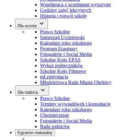
Współpraca z uczelniami wyższymi
Godziny zajęć lekcyjnych
Historia i rozwój szkoły
Dla ucznia
Prawo Szkolne
Samorząd Uczniowski
Kalendarz roku szkolnego
Program Erasmus+
Fotogalerie i Social Media
Szkolne Koło EPAS
Wykaz podręczników
Szkolne Koło Filmowe
mLegitymacja
Młodzieżowa Rada Miasta Oleśnicy
Dla rodzica
Prawo Szkolne
Terminy wywiadówek i konsultacje
Kalendarz roku szkolnego
Ubezpieczenie
Fotogalerie i Social Media
Rada rodziców
Egzamin maturalny