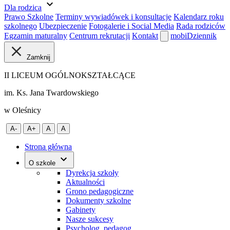
expand_more
Dla rodzica
Prawo Szkolne
Terminy wywiadówek i konsultacje
Kalendarz roku
szkolnego
Ubezpieczenie
Fotogalerie i Social Media
Rada rodziców
Egzamin maturalny
Centrum rekrutacji
Kontakt
mobiDziennik
Zamknij
II LICEUM OGÓLNOKSZTAŁCĄCE
im. Ks. Jana Twardowskiego
w Oleśnicy
A-
A+
A
A
Strona główna
O szkole
Dyrekcja szkoły
Aktualności
Grono pedagogiczne
Dokumenty szkolne
Gabinety
Nasze sukcesy
Psycholog, pedagog