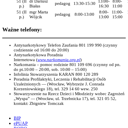
51 (II
dr Dariusz
13:00-
8:00-
pedagog
13:30-15:30
p.)
Białas
16:30
11:00
51 (II
mgr Marta
8:00-
11:00-
pedagog
8:00-13:00
p.)
Wójcik
13:00
15:00
Ważne telefony:
Antynarkotykowy Telefon Zaufania 801 199 990 (czynny
codziennie od 16:00 do 20:00)
Antynarkotykowa Poradnia
Internetowa (
www.narkomania.org.pl
)
Narkomania – pomoc rodzinie 801 109 696 (czynny od pn.
do pt.10:00 – 20:00, sob. 10:00 – 15:00)
Infolinia Stowarzyszenia KARAN 800 120 289
Poradnia Profilaktyki, Leczenia i Rehabilitacji Osób
Uzależnionych — (Wrocław, Wybrzeże J. Conrada
Korzeniowskiego 18), tel. 329 14 60 wew. 250
Stowarzyszenie na Rzecz Dzieci i Młodzieży wobec Zagrożeń
„Wyspa” — (Wrocław, ul. Trzebnicka 17), tel. 321 05 52,
kontakt: Zbigniew Tomczak
BIP
ePUAP