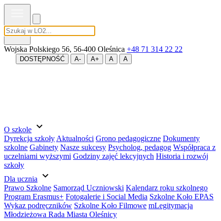
MENU
Wojska Polskiego 56, 56-400 Oleśnica
+48 71 314 22 22
DOSTĘPNOŚĆ
A-
A+
A
A
expand_more
O szkole
Dyrekcja szkoły
Aktualności
Grono pedagogiczne
Dokumenty
szkolne
Gabinety
Nasze sukcesy
Psycholog, pedagog
Współpraca z
uczelniami wyższymi
Godziny zajęć lekcyjnych
Historia i rozwój
szkoły
expand_more
Dla ucznia
Prawo Szkolne
Samorząd Uczniowski
Kalendarz roku szkolnego
Program Erasmus+
Fotogalerie i Social Media
Szkolne Koło EPAS
Wykaz podręczników
Szkolne Koło Filmowe
mLegitymacja
Młodzieżowa Rada Miasta Oleśnicy