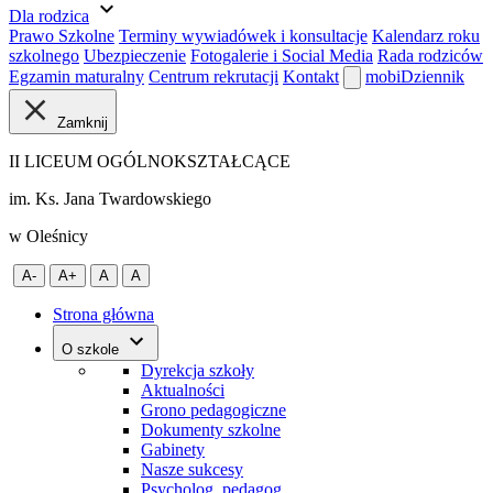
expand_more
Dla rodzica
Prawo Szkolne
Terminy wywiadówek i konsultacje
Kalendarz roku
szkolnego
Ubezpieczenie
Fotogalerie i Social Media
Rada rodziców
Egzamin maturalny
Centrum rekrutacji
Kontakt
mobiDziennik
Zamknij
II LICEUM OGÓLNOKSZTAŁCĄCE
im. Ks. Jana Twardowskiego
w Oleśnicy
A-
A+
A
A
Strona główna
O szkole
Dyrekcja szkoły
Aktualności
Grono pedagogiczne
Dokumenty szkolne
Gabinety
Nasze sukcesy
Psycholog, pedagog