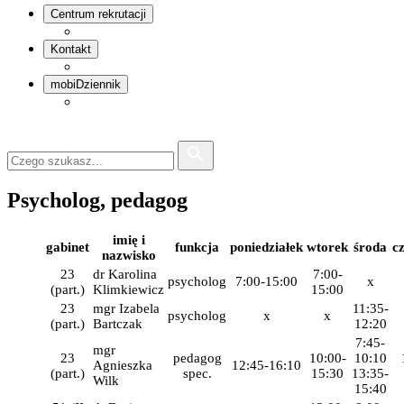
Centrum rekrutacji
Kontakt
mobiDziennik
Psycholog, pedagog
imię i
gabinet
funkcja
poniedziałek
wtorek
środa
c
nazwisko
23
dr Karolina
7:00-
psycholog
7:00-15:00
x
(part.)
Klimkiewicz
15:00
23
mgr Izabela
11:35-
psycholog
x
x
(part.)
Bartczak
12:20
7:45-
mgr
23
pedagog
10:00-
10:10
Agnieszka
12:45-16:10
(part.)
spec.
15:30
13:35-
Wilk
15:40