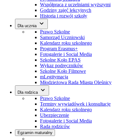
Współpraca z uczelniami wyższymi
Godziny zajęć lekcyjnych
Historia i rozwój szkoły
Dla ucznia
Prawo Szkolne
Samorząd Uczniowski
Kalendarz roku szkolnego
Program Erasmus+
Fotogalerie i Social Media
Szkolne Koło EPAS
Wykaz podręczników
Szkolne Koło Filmowe
mLegitymacja
Młodzieżowa Rada Miasta Oleśnicy
Dla rodzica
Prawo Szkolne
Terminy wywiadówek i konsultacje
Kalendarz roku szkolnego
Ubezpieczenie
Fotogalerie i Social Media
Rada rodziców
Egzamin maturalny