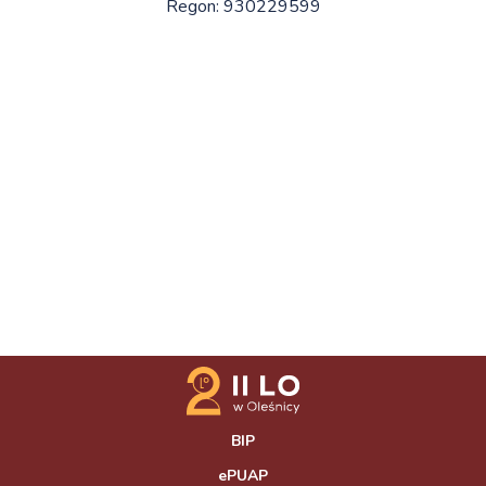
Regon: 930229599
BIP
ePUAP