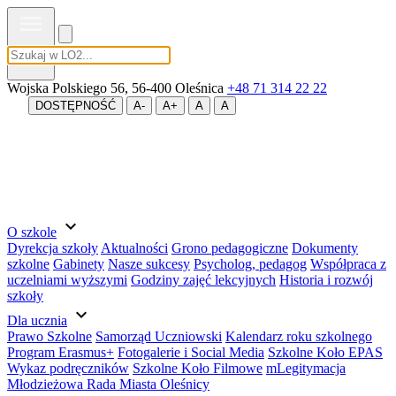
MENU
Wojska Polskiego 56, 56-400 Oleśnica
+48 71 314 22 22
DOSTĘPNOŚĆ
A-
A+
A
A
expand_more
O szkole
Dyrekcja szkoły
Aktualności
Grono pedagogiczne
Dokumenty
szkolne
Gabinety
Nasze sukcesy
Psycholog, pedagog
Współpraca z
uczelniami wyższymi
Godziny zajęć lekcyjnych
Historia i rozwój
szkoły
expand_more
Dla ucznia
Prawo Szkolne
Samorząd Uczniowski
Kalendarz roku szkolnego
Program Erasmus+
Fotogalerie i Social Media
Szkolne Koło EPAS
Wykaz podręczników
Szkolne Koło Filmowe
mLegitymacja
Młodzieżowa Rada Miasta Oleśnicy