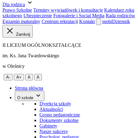
expand_more
Dla rodzica
Prawo Szkolne
Terminy wywiadówek i konsultacje
Kalendarz roku
szkolnego
Ubezpieczenie
Fotogalerie i Social Media
Rada rodziców
Egzamin maturalny
Centrum rekrutacji
Kontakt
mobiDziennik
Zamknij
II LICEUM OGÓLNOKSZTAŁCĄCE
im. Ks. Jana Twardowskiego
w Oleśnicy
A-
A+
A
A
Strona główna
O szkole
Dyrekcja szkoły
Aktualności
Grono pedagogiczne
Dokumenty szkolne
Gabinety
Nasze sukcesy
Psycholog, pedagog