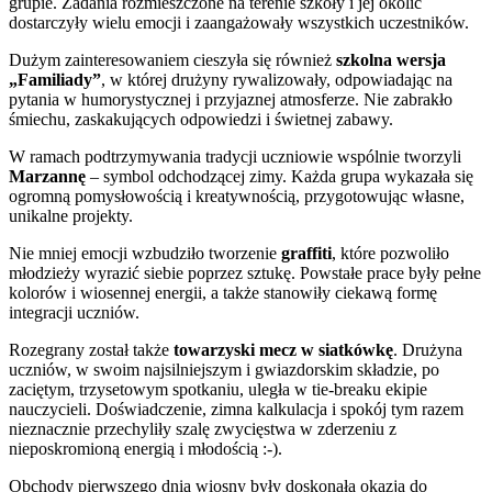
grupie. Zadania rozmieszczone na terenie szkoły i jej okolic
dostarczyły wielu emocji i zaangażowały wszystkich uczestników.
Dużym zainteresowaniem cieszyła się również
szkolna wersja
„Familiady”
, w której drużyny rywalizowały, odpowiadając na
pytania w humorystycznej i przyjaznej atmosferze. Nie zabrakło
śmiechu, zaskakujących odpowiedzi i świetnej zabawy.
W ramach podtrzymywania tradycji uczniowie wspólnie tworzyli
Marzannę
– symbol odchodzącej zimy. Każda grupa wykazała się
ogromną pomysłowością i kreatywnością, przygotowując własne,
unikalne projekty.
Nie mniej emocji wzbudziło tworzenie
graffiti
, które pozwoliło
młodzieży wyrazić siebie poprzez sztukę. Powstałe prace były pełne
kolorów i wiosennej energii, a także stanowiły ciekawą formę
integracji uczniów.
Rozegrany został także
towarzyski mecz w siatkówkę
. Drużyna
uczniów, w swoim najsilniejszym i gwiazdorskim składzie, po
zaciętym, trzysetowym spotkaniu, uległa w tie-breaku ekipie
nauczycieli. Doświadczenie, zimna kalkulacja i spokój tym razem
nieznacznie przechyliły szalę zwycięstwa w zderzeniu z
nieposkromioną energią i młodością :-).
Obchody pierwszego dnia wiosny były doskonałą okazją do