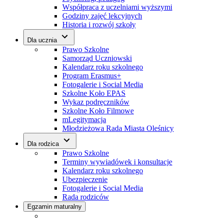
Współpraca z uczelniami wyższymi
Godziny zajęć lekcyjnych
Historia i rozwój szkoły
Dla ucznia
Prawo Szkolne
Samorząd Uczniowski
Kalendarz roku szkolnego
Program Erasmus+
Fotogalerie i Social Media
Szkolne Koło EPAS
Wykaz podręczników
Szkolne Koło Filmowe
mLegitymacja
Młodzieżowa Rada Miasta Oleśnicy
Dla rodzica
Prawo Szkolne
Terminy wywiadówek i konsultacje
Kalendarz roku szkolnego
Ubezpieczenie
Fotogalerie i Social Media
Rada rodziców
Egzamin maturalny