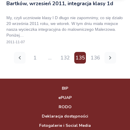
Bartków, wrzesień 2011, integracja klasy 1d
My, czyli uczniowie klasy I D długo nie zapomnimy, co się działo
20 września 2011 roku, we wtorek. W tym dniu miała miejsce
nasza wycieczka integracyjna do malowniczego Malerzowa.
Poniżej…
2011-11-07
1
…
132
135
136
BIP
ePUAP
RODO
Deklaracja dostępności
Fotogalerie i Social Media