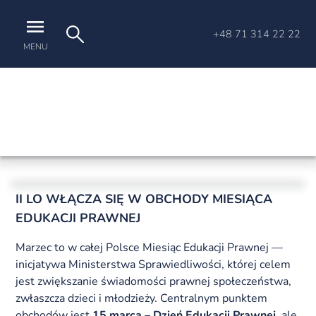
+48 71 314 22 22
MENU
II LO WŁĄCZA SIĘ W OBCHODY MIESIĄCA
EDUKACJI PRAWNEJ
Marzec to w całej Polsce Miesiąc Edukacji Prawnej —
inicjatywa Ministerstwa Sprawiedliwości, której celem
jest zwiększanie świadomości prawnej społeczeństwa,
zwłaszcza dzieci i młodzieży. Centralnym punktem
obchodów jest
15 marca – Dzień Edukacji Prawnej
, ale