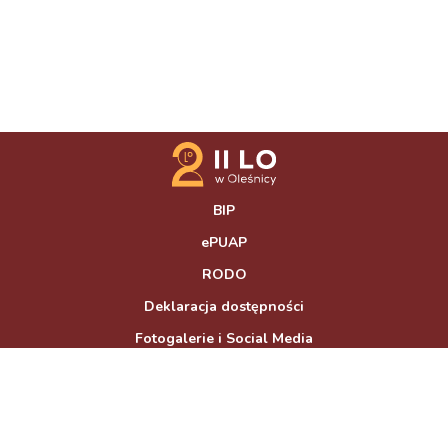
BIP
ePUAP
RODO
Deklaracja dostępności
Fotogalerie i Social Media
Kontakt
Mapa strony
© 2026 II Liceum Ogólnokształcące w Oleśnicy. Realizacja strony