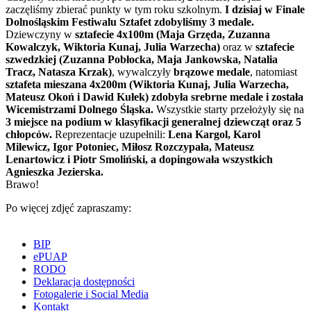
zaczęliśmy zbierać punkty w tym roku szkolnym.
I dzisiaj w Finale
Dolnośląskim Festiwalu Sztafet zdobyliśmy 3 medale.
Dziewczyny w
sztafecie 4x100m (Maja Grzęda, Zuzanna
Kowalczyk, Wiktoria Kunaj, Julia Warzecha)
oraz w
sztafecie
szwedzkiej (Zuzanna Pobłocka, Maja Jankowska, Natalia
Tracz, Natasza Krzak)
, wywalczyły
brązowe medale
, natomiast
sztafeta mieszana 4x200m (Wiktoria Kunaj, Julia Warzecha,
Mateusz Okoń i Dawid Kułek) zdobyła srebrne medale i została
Wicemistrzami Dolnego Śląska.
Wszystkie starty przełożyły się na
3 miejsce na podium w klasyfikacji generalnej dziewcząt oraz 5
chłopców.
Reprezentacje uzupełnili:
Lena Kargol, Karol
Milewicz, Igor Potoniec, Miłosz Rozczypała, Mateusz
Lenartowicz i Piotr Smoliński, a dopingowała wszystkich
Agnieszka Jezierska.
Brawo!
Po więcej zdjęć zapraszamy:
BIP
ePUAP
RODO
Deklaracja dostępności
Fotogalerie i Social Media
Kontakt