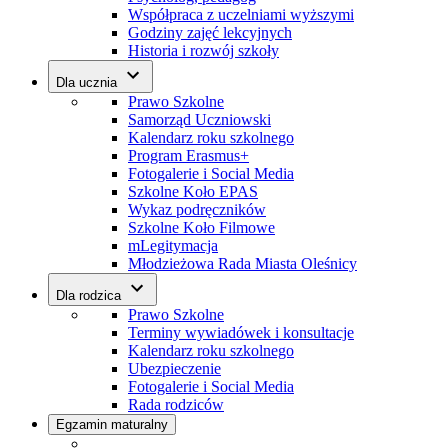
Współpraca z uczelniami wyższymi
Godziny zajęć lekcyjnych
Historia i rozwój szkoły
Dla ucznia
Prawo Szkolne
Samorząd Uczniowski
Kalendarz roku szkolnego
Program Erasmus+
Fotogalerie i Social Media
Szkolne Koło EPAS
Wykaz podręczników
Szkolne Koło Filmowe
mLegitymacja
Młodzieżowa Rada Miasta Oleśnicy
Dla rodzica
Prawo Szkolne
Terminy wywiadówek i konsultacje
Kalendarz roku szkolnego
Ubezpieczenie
Fotogalerie i Social Media
Rada rodziców
Egzamin maturalny