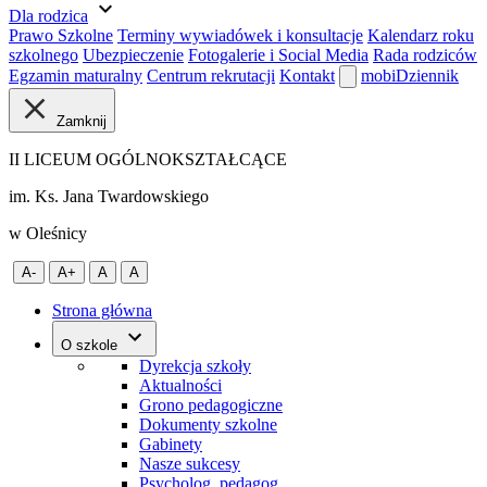
expand_more
Dla rodzica
Prawo Szkolne
Terminy wywiadówek i konsultacje
Kalendarz roku
szkolnego
Ubezpieczenie
Fotogalerie i Social Media
Rada rodziców
Egzamin maturalny
Centrum rekrutacji
Kontakt
mobiDziennik
Zamknij
II LICEUM OGÓLNOKSZTAŁCĄCE
im. Ks. Jana Twardowskiego
w Oleśnicy
A-
A+
A
A
Strona główna
O szkole
Dyrekcja szkoły
Aktualności
Grono pedagogiczne
Dokumenty szkolne
Gabinety
Nasze sukcesy
Psycholog, pedagog