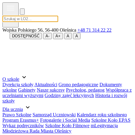
MENU
Wojska Polskiego 56, 56-400 Oleśnica
+48 71 314 22 22
DOSTĘPNOŚĆ
A-
A+
A
A
expand_more
O szkole
Dyrekcja szkoły
Aktualności
Grono pedagogiczne
Dokumenty
szkolne
Gabinety
Nasze sukcesy
Psycholog, pedagog
Współpraca z
uczelniami wyższymi
Godziny zajęć lekcyjnych
Historia i rozwój
szkoły
expand_more
Dla ucznia
Prawo Szkolne
Samorząd Uczniowski
Kalendarz roku szkolnego
Program Erasmus+
Fotogalerie i Social Media
Szkolne Koło EPAS
Wykaz podręczników
Szkolne Koło Filmowe
mLegitymacja
Młodzieżowa Rada Miasta Oleśnicy