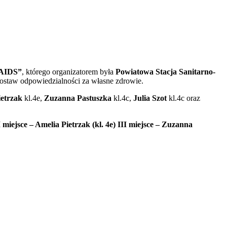
 AIDS”
, którego organizatorem była
Powiatowa Stacja Sanitarno-
ostaw odpowiedzialności za własne zdrowie.
ietrzak
kl.4e,
Zuzanna Pastuszka
kl.4c,
Julia Szot
kl.4c oraz
 miejsce – Amelia Pietrzak (kl. 4e) III miejsce – Zuzanna