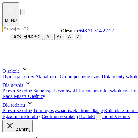
MENU
Wojska Polskiego 56, 56-400 Oleśnica
+48 71 314 22 22
DOSTĘPNOŚĆ
A-
A+
A
A
expand_more
O szkole
Dyrekcja szkoły
Aktualności
Grono pedagogiczne
Dokumenty szkol
expand_more
Dla ucznia
Prawo Szkolne
Samorząd Uczniowski
Kalendarz roku szkolnego
Pro
Rada Miasta Oleśnicy
expand_more
Dla rodzica
Prawo Szkolne
Terminy wywiadówek i konsultacje
Kalendarz roku 
Egzamin maturalny
Centrum rekrutacji
Kontakt
mobiDziennik
Zamknij