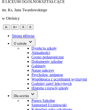
II LICEUM OGÓLNOKSZTAŁCĄCE
im. Ks. Jana Twardowskiego
w Oleśnicy
A-
A+
A
A
Strona główna
O szkole
Dyrekcja szkoły
Aktualności
Grono pedagogiczne
Dokumenty szkolne
Gabinety
Nasze sukcesy
Psycholog, pedagog
Współpraca z uczelniami wyższymi
Godziny zajęć lekcyjnych
Historia i rozwój szkoły
Dla ucznia
Prawo Szkolne
Samorząd Uczniowski
Kalendarz roku szkolnego