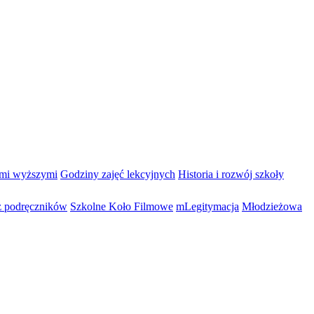
ami wyższymi
Godziny zajęć lekcyjnych
Historia i rozwój szkoły
 podręczników
Szkolne Koło Filmowe
mLegitymacja
Młodzieżowa