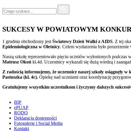
SUKCESY W POWIATOWYM KONKURSI
1 grudnia obchodzony jest
Światowy Dzień Walki z AIDS
. Z tej o
Epidemiologiczna w Oleśnicy
. Celem wydarzenia było poszerzenie
Naszą szkołę reprezentowało pięciu uczniów wyłonionych podczas wc
Mateusz Okoń
kl.4d. Uczestnicy wykazali się dużą wiedzą i zaanga
Z radością informujemy, że uczennice naszej szkoły osiągnęły w k
Pastuszka (kl. 4c).
Opiekę nad uczniami oraz koordynację przygoto
Gratulujemy wszystkim uczestnikom i życzymy dalszych sukcesó
BIP
ePUAP
RODO
Deklaracja dostępności
Fotogalerie i Social Media
Kontakt