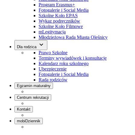
Program Erasmus+
Fotogalerie i Social Media
Szkolne Koło EPAS
Wykaz podręczników
Szkolne Koło Filmowe
mLegitymacja
Młodzieżowa Rada Miasta Oleśnicy
Dla rodzica
Prawo Szkolne
Terminy wywiadówek i konsultacje
Kalendarz roku szkolnego
Ubezpieczenie
Fotogalerie i Social Media
Rada rodziców
Egzamin maturalny
Centrum rekrutacji
Kontakt
mobiDziennik