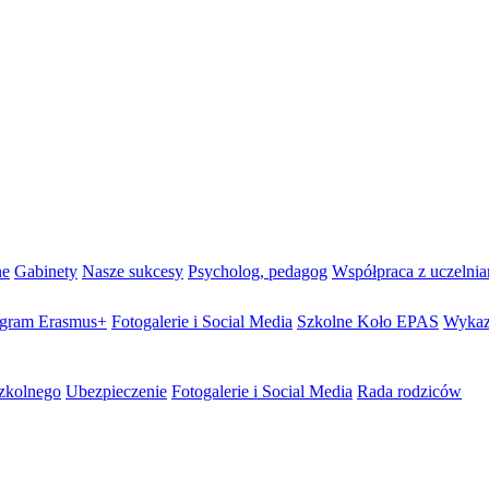
ne
Gabinety
Nasze sukcesy
Psycholog, pedagog
Współpraca z uczelni
gram Erasmus+
Fotogalerie i Social Media
Szkolne Koło EPAS
Wykaz
szkolnego
Ubezpieczenie
Fotogalerie i Social Media
Rada rodziców