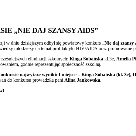
E „NIE DAJ SZANSY AIDS”
kazji w dniu dzisiejszym odbył się powiatowy konkurs
„Nie daj szansy
 wiedzy młodzieży na temat profilaktyki HIV/AIDS oraz promowanie p
ześniejszych eliminacji szkolnych:
Kinga Sobańska
kl.3e,
Amelia P
żowaniem, godnie reprezentując społeczność szkolną.
onkursie najwyższe wyniki: I miejsce – Kinga Sobańska (kl. 3e), II
wań do konkursu prowadziła pani
Alina Jankowska
.
w!