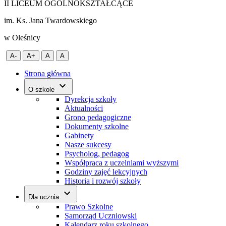
II LICEUM OGÓLNOKSZTAŁCĄCE
im. Ks. Jana Twardowskiego
w Oleśnicy
A-
A+
A
A
Strona główna
O szkole
Dyrekcja szkoły
Aktualności
Grono pedagogiczne
Dokumenty szkolne
Gabinety
Nasze sukcesy
Psycholog, pedagog
Współpraca z uczelniami wyższymi
Godziny zajęć lekcyjnych
Historia i rozwój szkoły
Dla ucznia
Prawo Szkolne
Samorząd Uczniowski
Kalendarz roku szkolnego