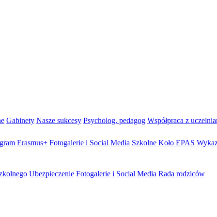
ne
Gabinety
Nasze sukcesy
Psycholog, pedagog
Współpraca z uczelni
gram Erasmus+
Fotogalerie i Social Media
Szkolne Koło EPAS
Wykaz
szkolnego
Ubezpieczenie
Fotogalerie i Social Media
Rada rodziców