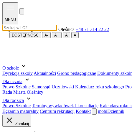
MENU
Wojska Polskiego 56, 56-400 Oleśnica
+48 71 314 22 22
DOSTĘPNOŚĆ
A-
A+
A
A
expand_more
O szkole
Dyrekcja szkoły
Aktualności
Grono pedagogiczne
Dokumenty szkol
expand_more
Dla ucznia
Prawo Szkolne
Samorząd Uczniowski
Kalendarz roku szkolnego
Pro
Rada Miasta Oleśnicy
expand_more
Dla rodzica
Prawo Szkolne
Terminy wywiadówek i konsultacje
Kalendarz roku 
Egzamin maturalny
Centrum rekrutacji
Kontakt
mobiDziennik
Zamknij