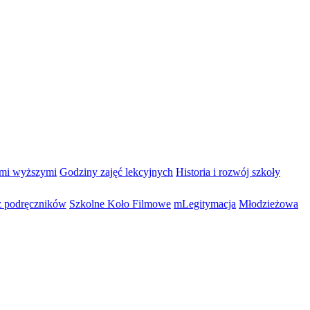
ami wyższymi
Godziny zajęć lekcyjnych
Historia i rozwój szkoły
 podręczników
Szkolne Koło Filmowe
mLegitymacja
Młodzieżowa