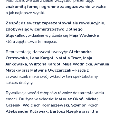
Nasi uczniowie dali z siebie wszystko, prezentując
znakomitą formę
i
ogromne zaangażowanie
w walce
o jak najlepsze wyniki.
Zespół dziewcząt zaprezentował się rewelacyjnie,
zdobywając wicemistrzostwo Dolnego
Śląska!
Indywidualnie wyróżniła się
Maja Wodnicka
,
która zajęła czwarte miejsce.
Reprezentację dziewcząt tworzyły:
Aleksandra
Ostrowska, Lena Kargol, Natalia Tracz, Maja
Jankowska, Wiktoria Kargol, Maja Wodnicka, Amaliia
Matskiv
oraz
Malwina Owczarczak
– każda z
zawodniczek miała swój wkład w ten spektakularny
sukces drużyny.
Rywalizacja wśród chłopców również dostarczyła wielu
emocji. Drużyna w składzie:
Mateusz Okoń, Michał
Grzesik, Wojciech Kornaszewski, Szymon Płoch,
Aleksander Kulawiak, Bartosz Rzepka
oraz I
llia